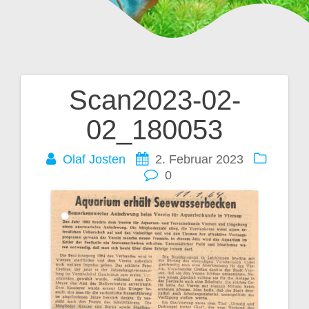
Scan2023-02-
Beitragsnavigation
02_180053
Olaf Josten
2. Februar 2023
0